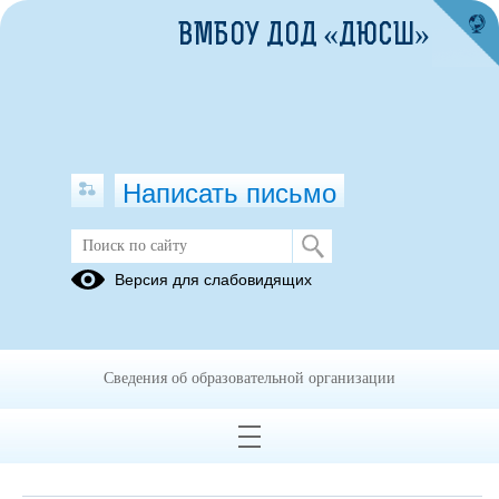
ВМБОУ ДОД «ДЮСШ»
Написать письмо
Обращения граждан
Версия для слабовидящих
При помощи данного сервиса вы можете узнать о ходе
рассмотрения вашего обращения, для этого необходимо ввести
номер обращения, присвоенный сервисом в автоматическом
Сведения об образовательной организации
режиме при подаче обращения через электронную форму. Номер
обращения отправляется на электронный адрес, который вы
указывали при подаче обращения в электронной форме.